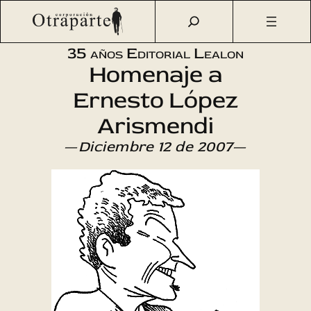
Saltar
Otraparte.org
/
Agenda Cultural
/
Literatura
/
35 años de la
al
Editorial Lealon
contenido
35 años Editorial Lealon
Homenaje a
Ernesto López
Arismendi
—
Diciembre 12 de 2007
—