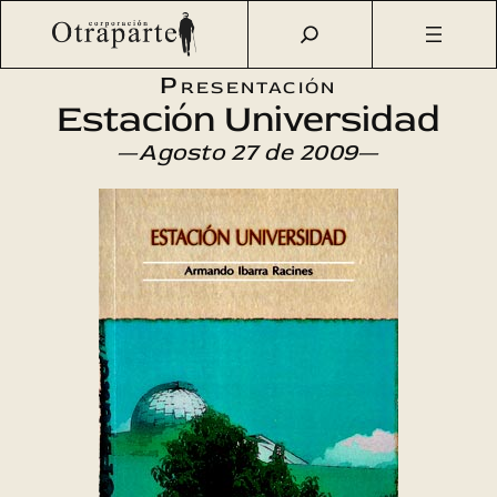
Saltar
Otraparte.org
/
Agenda Cultural
/
Literatura
/
Estación
al
Universidad
contenido
Presentación
Estación Universidad
—
Agosto 27 de 2009
—