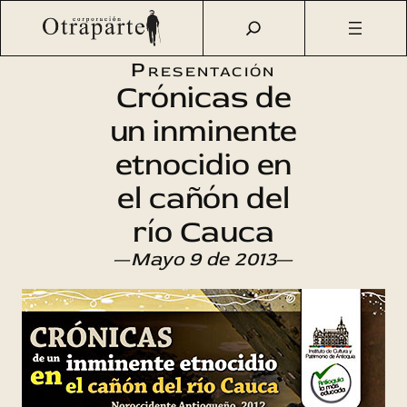
Saltar
Otraparte.org
/
Agenda Cultural
/
Literatura
/
Etnocidio río
al
Cauca
contenido
Presentación
Crónicas de
un inminente
etnocidio en
el cañón del
río Cauca
—
Mayo 9 de 2013
—