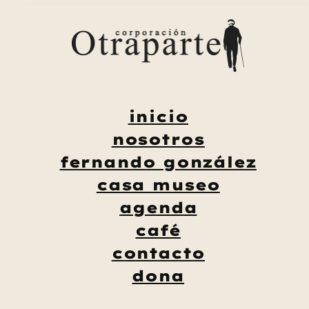
Saltar
al
contenido
inicio
nosotros
fernando gonzález
casa museo
agenda
café
contacto
dona