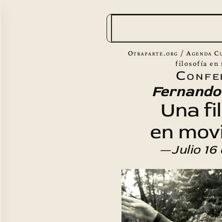
B
u
s
Otraparte.org
/
Agenda Cu
c
filosofía e
Confe
a
Fernando
r
Una fi
en mov
—
Julio 16