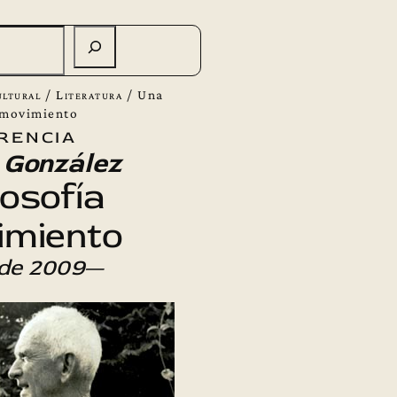
ltural
/
Literatura
/
Una
n movimiento
rencia
 González
losofía
imiento
 de 2009
—