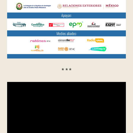
* * *