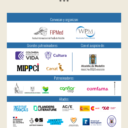
* * *