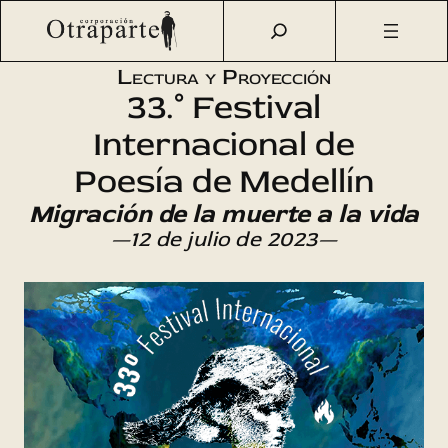
Saltar
Otraparte.org
/
Agenda Cultural
/
Literatura
/
Festival
al
Internacional de Poesía XXXIII (2)
contenido
Lectura y Proyección
33.° Festival
Internacional de
Poesía de Medellín
Migración de la muerte a la vida
—12 de julio de 2023—