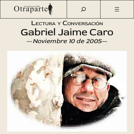
Saltar
Otraparte.org
/
Agenda Cultural
/
Literatura
/
Lectura de
al
poesía
contenido
Lectura y Conversación
Gabriel Jaime Caro
—
Noviembre 10 de 2005
—