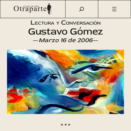
Saltar
Otraparte.org
/
Agenda Cultural
/
Literatura
/
Lectura de
al
cuentos
contenido
Lectura y Conversación
Gustavo Gómez
—
Marzo 16 de 2006
—
* * *