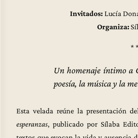
Invitados:
Lucía Dona
Organiza:
Sí
* 
Un homenaje íntimo a 
poesía, la música y la 
Esta velada reúne la presentación de
esperanzas
, publicado por Sílaba Edi
textos que evocan la vida y ausencia 