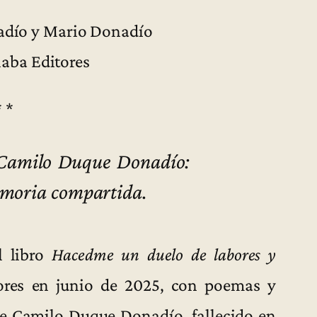
dío y Mario Donadío
laba Editores
* *
Camilo Duque Donadío:
memoria compartida.
l libro
Hacedme un duelo de labores y
tores en junio de 2025, con poemas y
de Camilo Duque Donadío, fallecido en