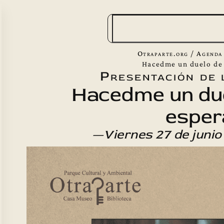
B
u
s
Otraparte.org
/
Agenda
c
Hacedme un duelo de 
Presentación de 
a
Hacedme un due
r
esper
—Viernes 27 de junio