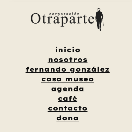
Saltar
al
contenido
inicio
nosotros
fernando gonzález
casa museo
agenda
café
contacto
dona