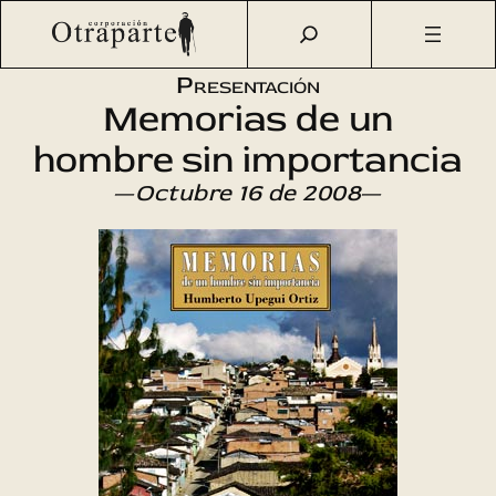
Saltar
Otraparte.org
/
Agenda Cultural
/
Literatura
/
Memorias de
al
un hombre sin importancia
contenido
Presentación
Memorias de un
hombre sin importancia
—
Octubre 16 de 2008
—