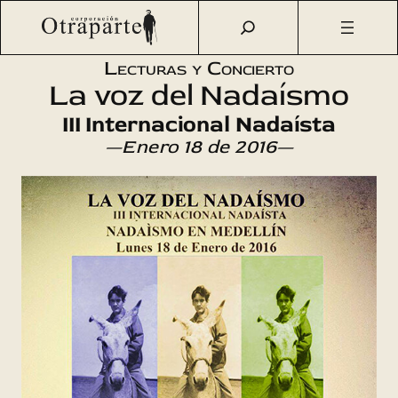
Saltar
Otraparte.org
/
Agenda Cultural
/
Literatura
/
Internacional
al
Nadaísta III
contenido
Lecturas y Concierto
La voz del Nadaísmo
III Internacional Nadaísta
—Enero 18 de 2016—