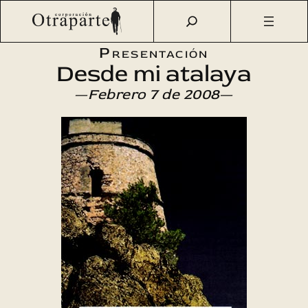
Saltar
Otraparte.org
/
Agenda Cultural
/
Literatura
/
Desde mi
al
atalaya
contenido
Presentación
Desde mi atalaya
—
Febrero 7 de 2008
—