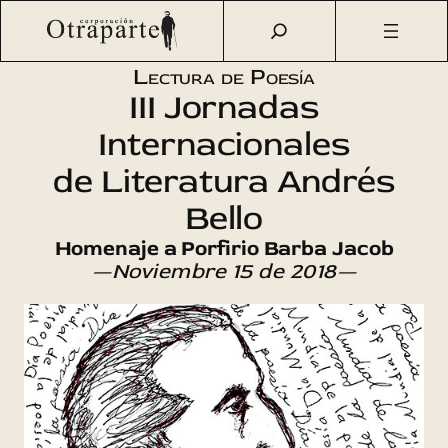
Saltar
Otraparte.org
/
Agenda Cultural
/
Literatura
/
III Jornadas
al
Internacionales de Poesía Andrés Bello
contenido
Lectura de Poesía
III Jornadas
Internacionales
de Literatura Andrés
Bello
Homenaje a Porfirio Barba Jacob
—Noviembre 15 de 2018—