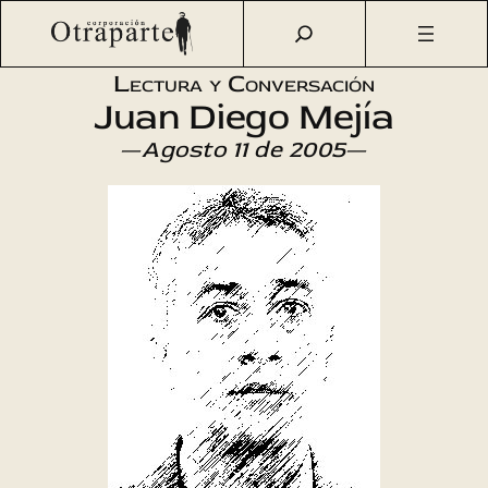
Saltar
Otraparte.org
/
Agenda Cultural
/
Literatura
/
El cine era
al
mejor que la vida
contenido
Lectura y Conversación
Juan Diego Mejía
—
Agosto 11 de 2005
—