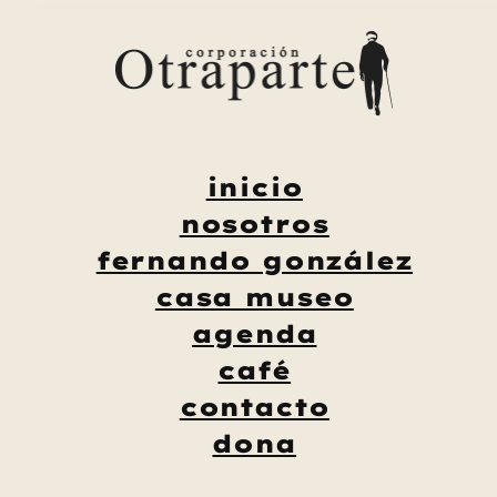
Saltar
al
contenido
inicio
nosotros
fernando gonzález
casa museo
agenda
café
contacto
dona