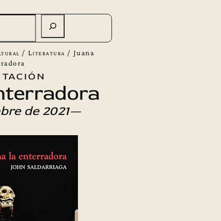
ltural
/
Literatura
/
Juana
rradora
tación
nterradora
bre de 2021—