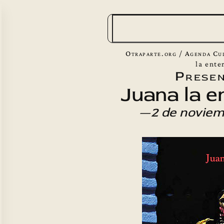
B
u
s
Otraparte.org
/
Agenda Cu
c
la ente
Presen
a
Juana la e
r
—2 de noviem