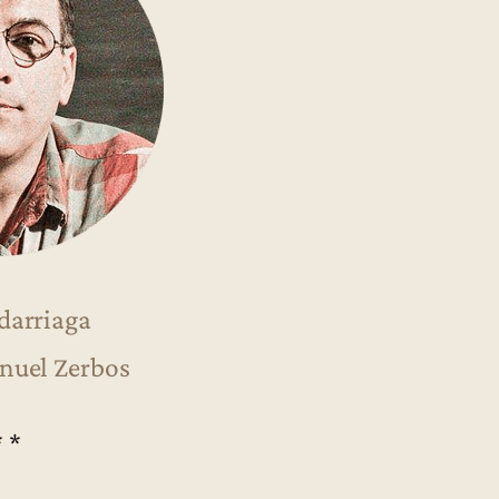
darriaga
nuel Zerbos
* *