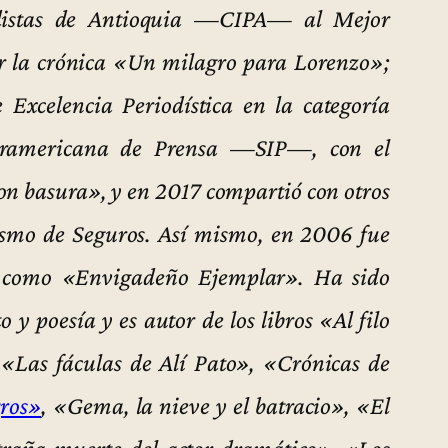
odistas de Antioquia —CIPA— al Mejor
or la crónica «Un milagro para Lorenzo»;
 Excelencia Periodística en la categoría
teramericana de Prensa —SIP—, con el
con basura», y en 2017 compartió con otros
ismo de Seguros. Así mismo, en 2006 fue
o como «Envigadeño Ejemplar». Ha sido
 y poesía y es autor de los libros «Al filo
 «Las fáculas de Alí Pato», «Crónicas de
ros»
, «Gema, la nieve y el batracio», «El
xtraña muerte del actor dramático», «Los