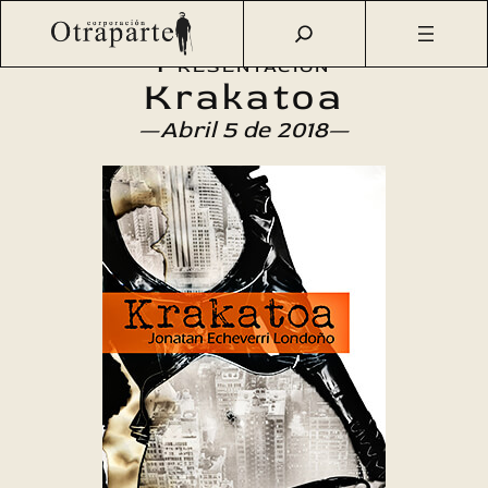
Saltar
Otraparte.org
/
Agenda Cultural
/
Literatura
/
Krakatoa
al
Presentación
contenido
Krakatoa
—Abril 5 de 2018—