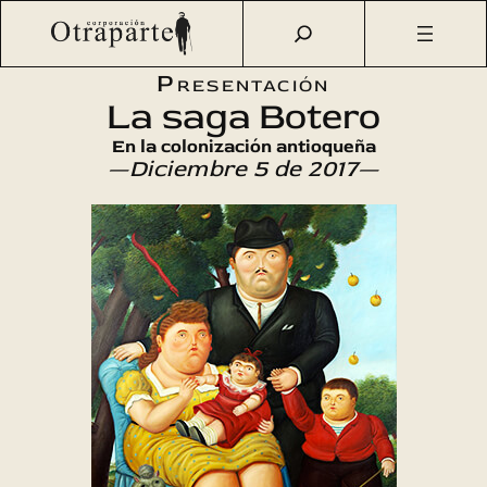
Saltar
Otraparte.org
/
Agenda Cultural
/
Literatura
/
La saga
al
Botero
contenido
Presentación
La saga Botero
En la colonización antioqueña
—Diciembre 5 de 2017—