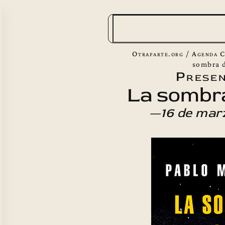
B
u
s
Otraparte.org
/
Agenda C
c
sombra 
Presen
a
La sombra
r
—16 de mar