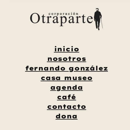
Saltar
al
contenido
inicio
nosotros
fernando gonzález
casa museo
agenda
café
contacto
dona