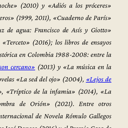
oche» (2010) y «Adiós a los próceres»
ajeros» (1999, 2011), «Cuaderno de París»
z de agua: Francisco de Asís y Giotto»
«Terceto» (2016); los libros de ensayos
stórica en Colombia 1988-2008: entre la
son cercano»
(2013) y «La música en la
novelas «La sed del ojo» (2004),
«Lejos de
, «Tríptico de la infamia» (2014), «La
mbra de Orión» (2021). Entre otros
Internacional de Novela Rómulo Gallegos
as José Donoso (2016) y el Premio Casa de