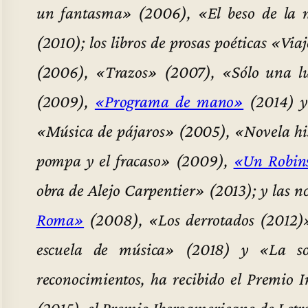
un fantasma» (2006), «El beso de la n
(2010); los libros de prosas poéticas «Vi
(2006), «Trazos» (2007), «Sólo una lu
(2009),
«Programa de mano»
(2014) y 
«Música de pájaros» (2005), «Novela hi
pompa y el fracaso» (2009),
«Un Robin
obra de Alejo Carpentier» (2013); y las 
Roma»
(2008), «Los derrotados (2012)»
escuela de música» (2018) y «La so
reconocimientos, ha recibido el Premio 
(2015), el Premio Iberoamericano de Letr