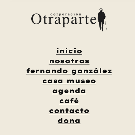
Saltar
al
contenido
inicio
nosotros
fernando gonzález
casa museo
agenda
café
contacto
dona