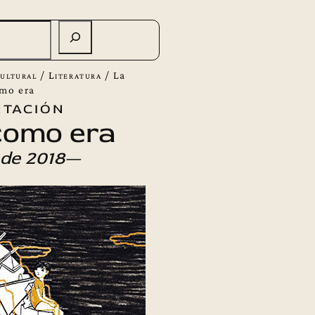
ultural
/
Literatura
/
La
omo era
tación
como era
de 2018—