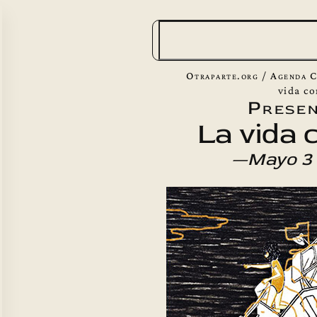
B
u
s
Otraparte.org
/
Agenda C
c
vida c
Presen
a
La vida 
r
—Mayo 3 