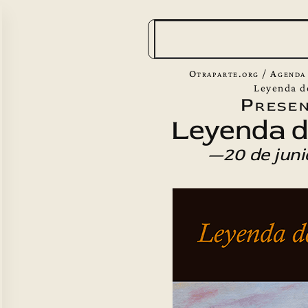
B
u
s
Otraparte.org
/
Agenda
c
Leyenda d
Presen
a
Leyenda d
r
—20 de jun