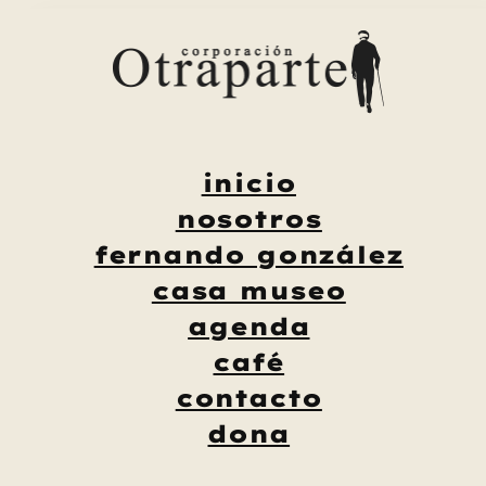
Saltar
al
contenido
inicio
nosotros
fernando gonzález
casa museo
agenda
café
contacto
dona