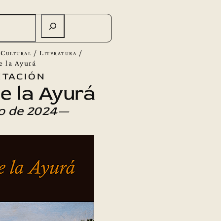
 Cultural
/
Literatura
/
e la Ayurá
tación
e la Ayurá
io de 2024—