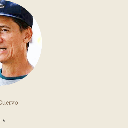
Cuervo
* *