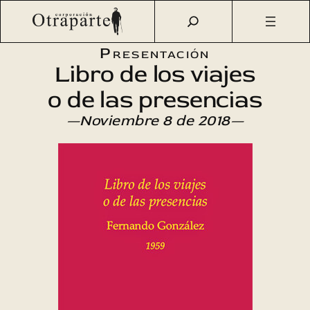
Saltar
Otraparte.org
/
Agenda Cultural
/
Literatura
/
Libro de los
al
viajes o de las presencias
contenido
Presentación
Libro de los viajes
o de las presencias
—Noviembre 8 de 2018—