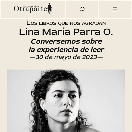
Saltar
Otraparte.org
/
Agenda Cultural
/
Literatura
/
Los libros
al
que nos agradan
contenido
Los libros que nos agradan
Lina María Parra O.
Conversemos sobre
la experiencia de leer
—30 de mayo de 2023—