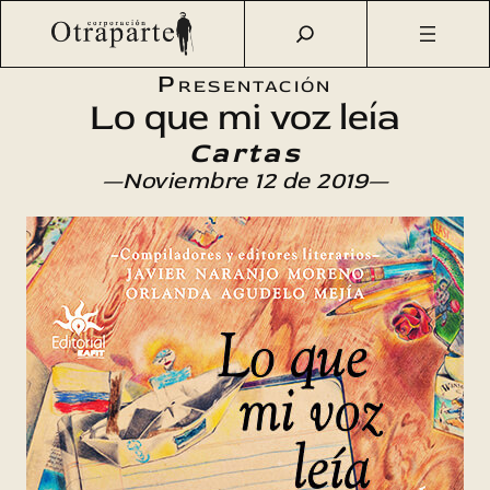
Saltar
Otraparte.org
/
Agenda Cultural
/
Literatura
/
Lo que mi voz
al
leía
contenido
Presentación
Lo que mi voz leía
Cartas
—Noviembre 12 de 2019—