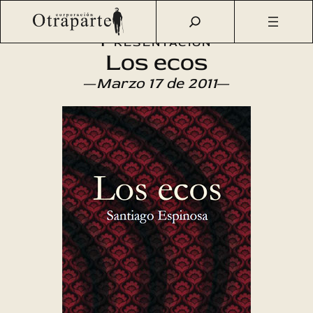
Saltar
Otraparte.org
/
Agenda Cultural
/
Literatura
/
Los ecos
al
Presentación
contenido
Los ecos
—
Marzo 17 de 2011
—