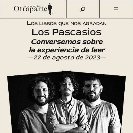
Saltar
Otraparte.org
/
Agenda Cultural
/
Literatura
/
Los libros
al
que nos agradan
contenido
Los libros que nos agradan
Los Pascasios
Conversemos sobre
la experiencia de leer
—22 de agosto de 2023—