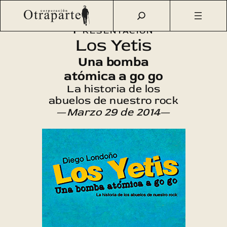
Saltar
Otraparte.org
/
Agenda Cultural
/
Literatura
/
Los Yetis
al
Presentación
contenido
Los Yetis
Una bomba
atómica a go go
La historia de los
abuelos de nuestro rock
—
Marzo 29 de 2014
—