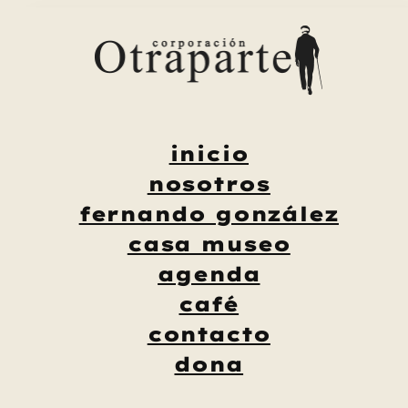
Saltar
al
contenido
inicio
nosotros
fernando gonzález
casa museo
agenda
café
contacto
dona