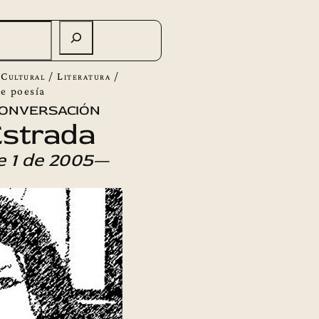
 Cultural
/
Literatura
/
de poesía
onversación
Estrada
 1 de 2005
—