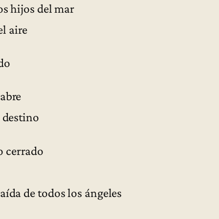
os hijos del mar
re
ido
 abre
u destino
cerrado
da de todos los ángeles