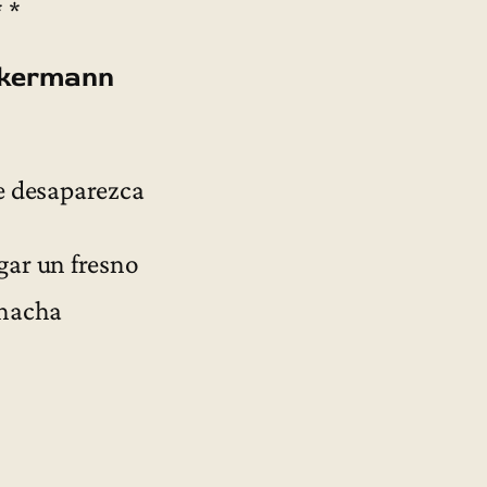
* *
ckermann
e desaparezca
 un fresno
hacha