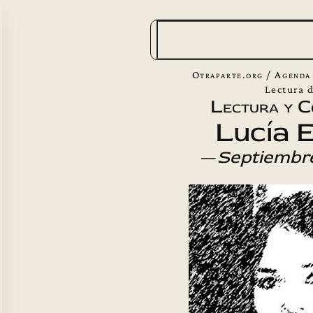
B
u
s
Otraparte.org
/
Agenda
c
Lectura 
Lectura y C
a
Lucía 
r
—
Septiembre