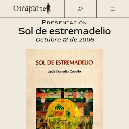
Saltar
Otraparte.org
/
Agenda Cultural
/
Literatura
/
Sol de
al
Estremadelio
contenido
Presentación
Sol de estremadelio
—
Octubre 12 de 2006
—