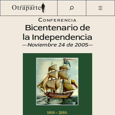
Saltar
Otraparte.org
/
Agenda Cultural
/
Literatura
/
Bicentenario
al
de la Independencia
contenido
Conferencia
Bicentenario de
la Independencia
—
Noviembre 24 de 2005
—