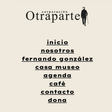
Saltar
al
contenido
inicio
nosotros
fernando gonzález
casa museo
agenda
café
contacto
dona