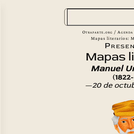
B
u
s
Otraparte.org
/
Agenda
c
Mapas literarios: 
Presen
a
Mapas li
r
Manuel Ur
(1822
—20 de octu