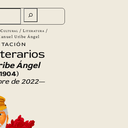
 Cultural
/
Literatura
/
Manuel Uribe Ángel
tación
terarios
ibe Ángel
-1904)
bre de 2022—