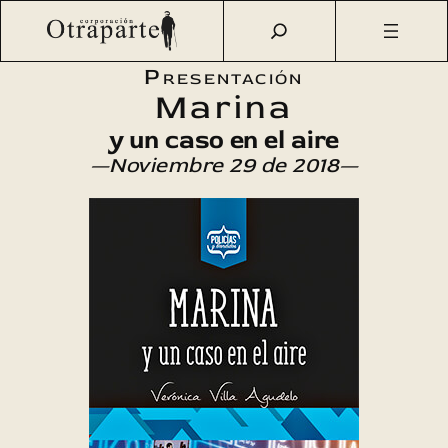
Saltar
Otraparte.org
/
Agenda Cultural
/
Literatura
/
Marina y un
al
caso en el aire
contenido
Presentación
Marina
y un caso en el aire
—Noviembre 29 de 2018—