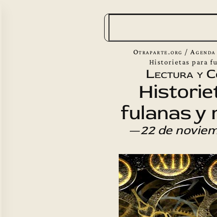
B
u
s
Otraparte.org
/
Agenda
c
Historietas para 
Lectura y C
a
Historie
r
fulanas y
—
22 de novie