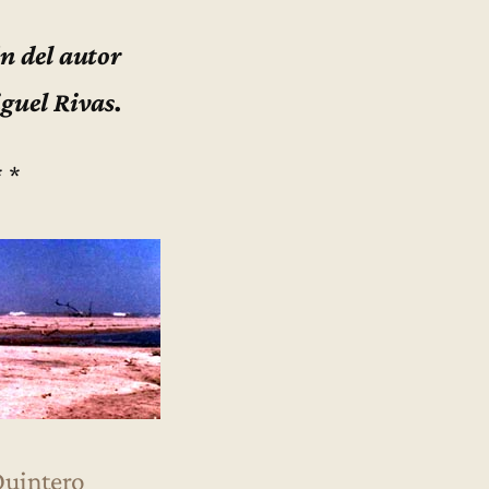
n del autor
guel Rivas.
* *
uintero