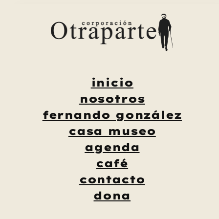
Saltar
al
contenido
inicio
nosotros
fernando gonzález
casa museo
agenda
café
contacto
dona