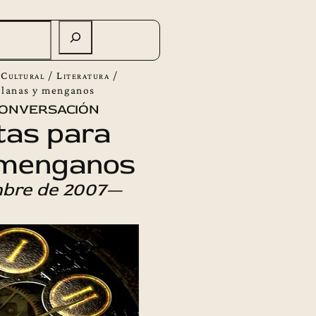
 Cultural
/
Literatura
/
fulanas y menganos
onversación
tas para
 menganos
mbre de 2007
—