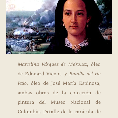
Marcelina Vásquez de Márquez
, óleo
de Edouard Vienot, y
Batalla del río
Palo
, óleo de José María Espinosa,
ambas obras de la colección de
pintura del Museo Nacional de
Colombia. Detalle de la carátula de