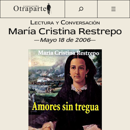
Saltar
Otraparte.org
/
Agenda Cultural
/
Literatura
/
Amores sin
al
tregua
contenido
Lectura y Conversación
María Cristina Restrepo
—
Mayo 18 de 2006
—