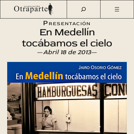
Saltar
Otraparte.org
/
Agenda Cultural
/
Literatura
/
En Medellín
al
tocábamos el cielo
contenido
Presentación
En Medellín
tocábamos el cielo
—
Abril 18 de 2013
—