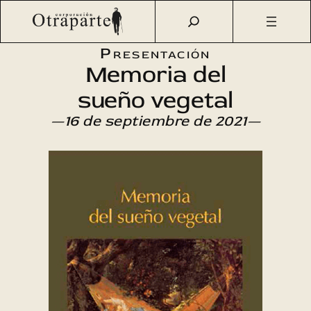
Saltar
Otraparte.org
/
Agenda Cultural
/
Literatura
/
Memoria del
al
sueño vegetal
contenido
Presentación
Memoria del
sueño vegetal
—16 de septiembre de 2021—