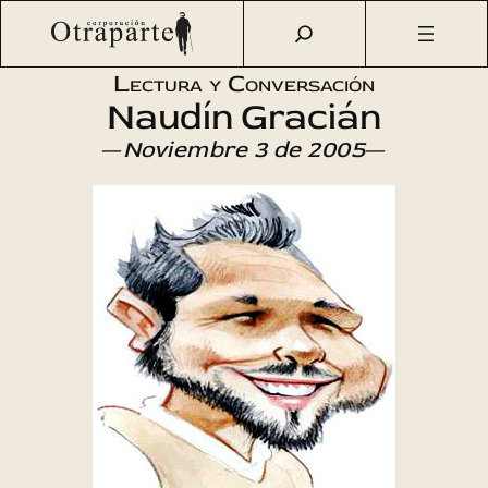
Saltar
Otraparte.org
/
Agenda Cultural
/
Literatura
/
Lectura de
al
cuentos y poesía
contenido
Lectura y Conversación
Naudín Gracián
—
Noviembre 3 de 2005
—