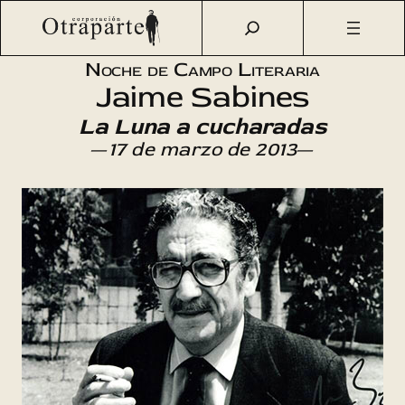
Saltar
Otraparte.org
/
Agenda Cultural
/
Literatura
/
Jaime
al
Sabines
contenido
Noche de Campo Literaria
Jaime Sabines
La Luna a cucharadas
—
17 de marzo de 2013
—