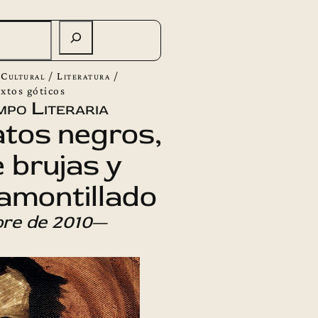
 Cultural
/
Literatura
/
extos góticos
po Literaria
tos negros,
 brujas y
 amontillado
bre de 2010
—