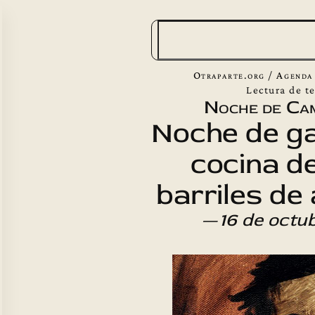
B
u
s
Otraparte.org
/
Agenda
c
Lectura de t
Noche de Cam
a
Noche de ga
r
cocina de
barriles de
—
16 de octu