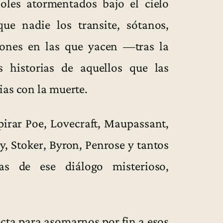
oles atormentados bajo el cielo
ue nadie los transite, sótanos,
siones en las que yacen —tras la
 historias de aquellos que las
ias con la muerte.
pirar Poe, Lovecraft, Maupassant,
y, Stoker, Byron, Penrose y tantos
as de ese diálogo misterioso,
ecta para asomarnos por fin a esos