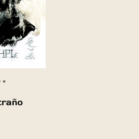
* *
traño