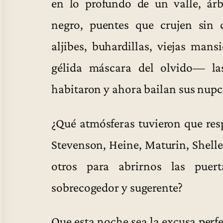
en lo profundo de un valle, árb
negro, puentes que crujen sin q
aljibes, buhardillas, viejas man
gélida máscara del olvido— las
habitaron y ahora bailan sus nupc
¿Qué atmósferas tuvieron que res
Stevenson, Heine, Maturin, Shelle
otros para abrirnos las puert
sobrecogedor y sugerente?
Que esta noche sea la excusa perf