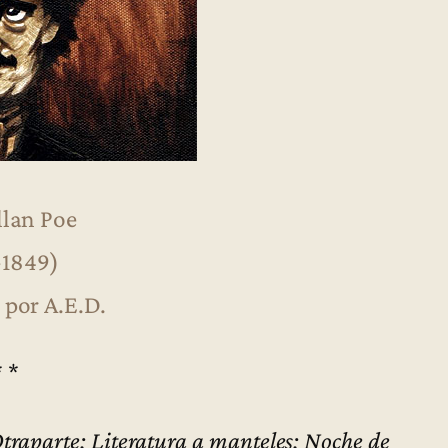
llan Poe
-1849)
 por A.E.D.
* *
traparte: Literatura a manteles: Noche de