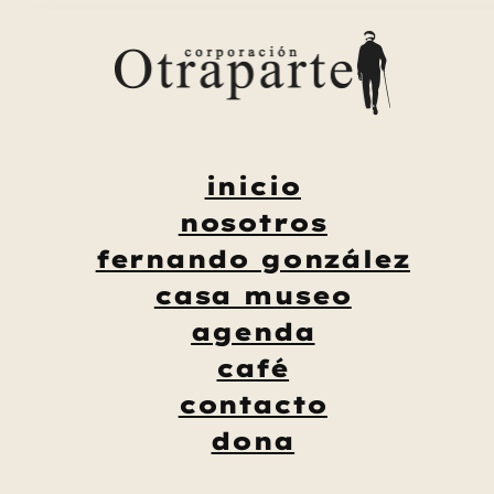
Saltar
al
contenido
inicio
nosotros
fernando gonzález
casa museo
agenda
café
contacto
dona