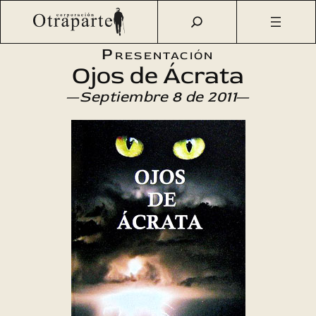
Saltar
Otraparte.org
/
Agenda Cultural
/
Literatura
/
Ojos de
al
Ácrata
contenido
Presentación
Ojos de Ácrata
—
Septiembre 8 de 2011
—