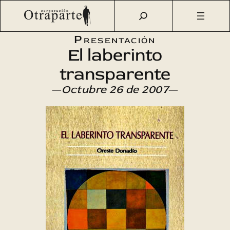
Saltar
Otraparte.org
/
Agenda Cultural
/
Literatura
/
El laberinto
al
transparente
contenido
Presentación
El laberinto
transparente
—
Octubre 26 de 2007
—