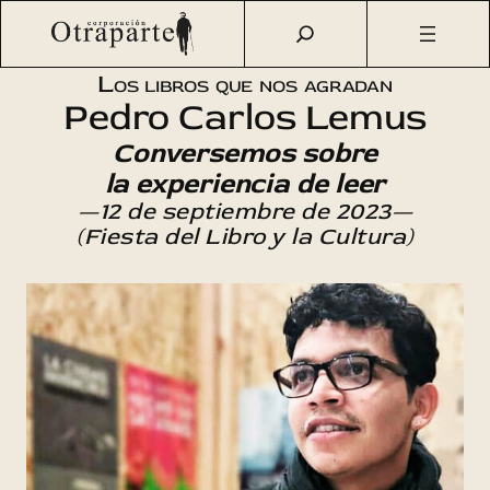
Saltar
Otraparte.org
/
Agenda Cultural
/
Literatura
/
Los libros
al
que nos agradan
contenido
Los libros que nos agradan
Pedro Carlos Lemus
Conversemos sobre
la experiencia de leer
—12 de septiembre de 2023—
(Fiesta del Libro y la Cultura)