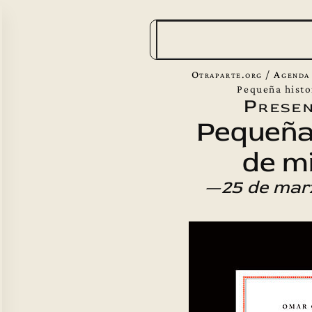
B
u
s
Otraparte.org
/
Agenda
c
Pequeña histo
Presen
a
Pequeña 
r
de mi
—25 de mar