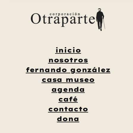
Saltar
al
contenido
inicio
nosotros
fernando gonzález
casa museo
agenda
café
contacto
dona