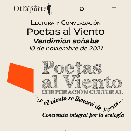
Saltar
Otraparte.org
/
Agenda Cultural
/
Literatura
/
Vendimión
al
soñaba
contenido
Lectura y Conversación
Poetas al Viento
Vendimión soñaba
—10 de noviembre de 2021—