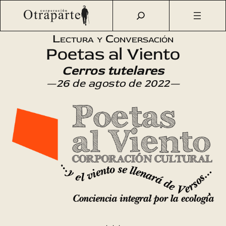
Saltar
Otraparte.org
/
Agenda Cultural
/
Literatura
/
Cerros
al
tutelares
contenido
Lectura y Conversación
Poetas al Viento
Cerros tutelares
—26 de agosto de 2022—