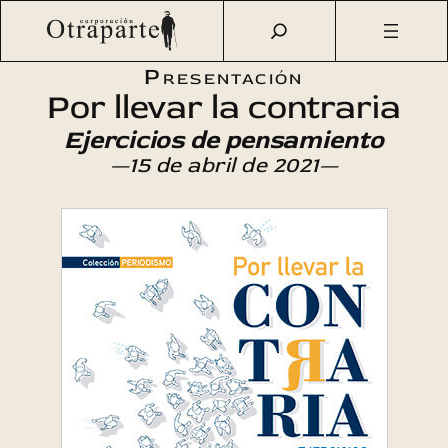
Saltar
Otraparte.org
/
Agenda Cultural
/
Literatura
/
Por llevar la
al
contraria
contenido
Presentación
Por llevar la contraria
Ejercicios de pensamiento
—15 de abril de 2021—