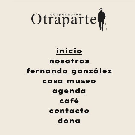
Saltar
al
contenido
inicio
nosotros
fernando gonzález
casa museo
agenda
café
contacto
dona