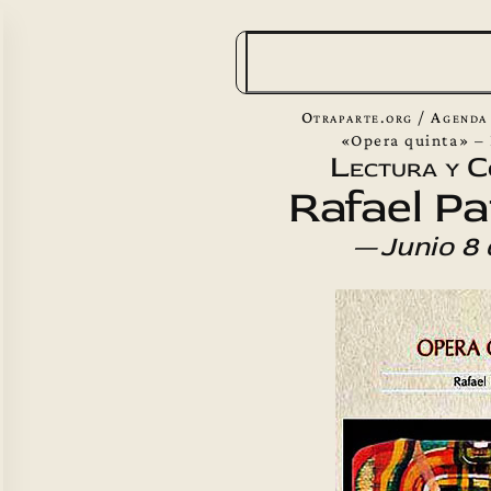
B
u
s
Otraparte.org
/
Agenda
c
«Opera quinta» – 
Lectura y C
a
Rafael Pa
r
—
Junio 8