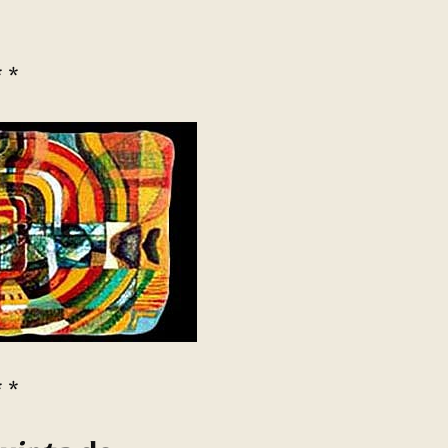
* *
* *