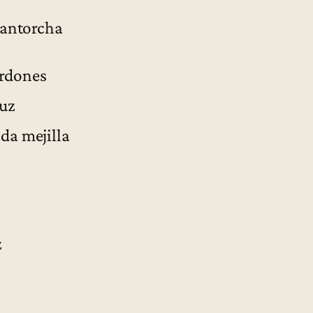
ntorcha
erdones
uz
 mejilla
z
a