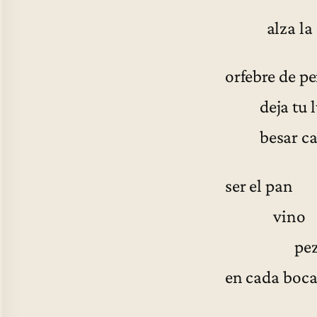
alza la a
orfebre de p
deja tu l
besar cada
ser el pan
vino
pe
en cada boc