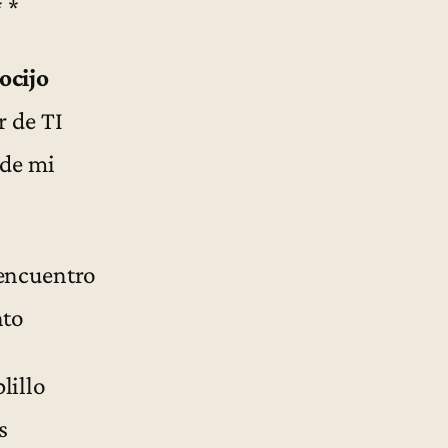
* *
ocijo
r de TI
 de mi
encuentro
nto
lillo
s