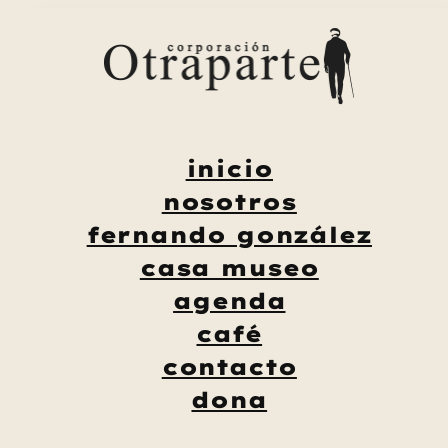
Saltar
al
contenido
inicio
nosotros
fernando gonzález
casa museo
agenda
café
contacto
dona