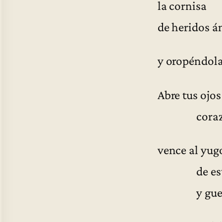
la cornisa
de heridos á
y oropéndola
Abre tus ojos
coraz
vence al yug
de este 
y guerr