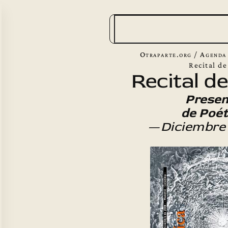
B
u
s
Otraparte.org
/
Agenda
c
Recital d
Recital d
a
r
Presen
de Poét
—
Diciembre 