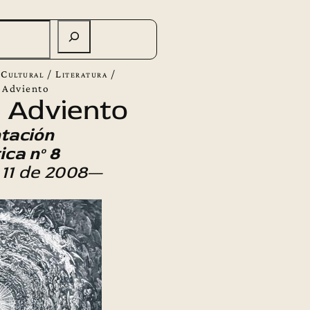
 Cultural
/
Literatura
/
e Adviento
e Adviento
tación
ica nº 8
11 de 2008
—