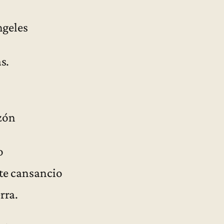
ngeles
s.
ón
o
cansancio
a.