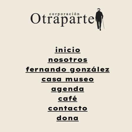
Saltar
al
contenido
inicio
nosotros
fernando gonzález
casa museo
agenda
café
contacto
dona