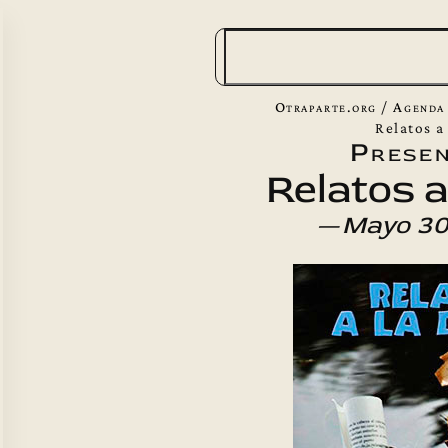
B
u
s
Otraparte.org
/
Agenda
c
Relatos a
Presen
a
Relatos a
r
—
Mayo 30