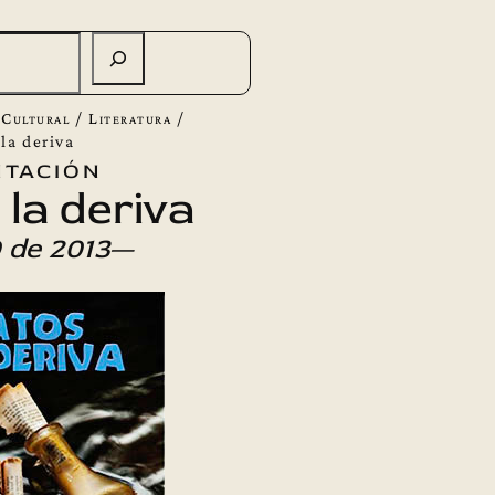
 Cultural
/
Literatura
/
 la deriva
tación
 la deriva
 de 2013
—