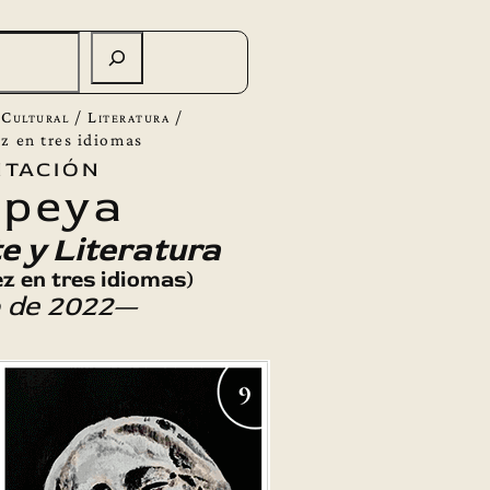
 Cultural
/
Literatura
/
z en tres idiomas
tación
opeya
e y Literatura
z en tres idiomas)
o de 2022—