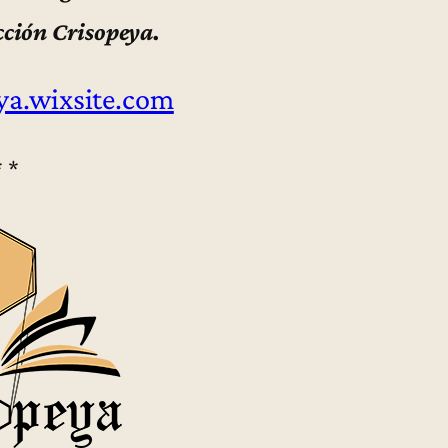
cción Crisopeya.
ya.wixsite.com
* *