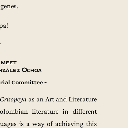
ágenes.
pa!
*
 meet
nzález Ochoa
orial Committee ~
Crisopeya
as an Art and Literature
lombian literature in different
guages is a way of achieving this