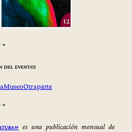
* *
n del evento:
aMuseoOtraparte
* *
atura»
es una publicación mensual de