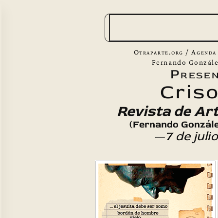
B
u
s
Otraparte.org
/
Agenda
c
Fernando Gonzále
Presen
a
Cris
r
Revista de Art
(Fernando Gonzále
—7 de juli