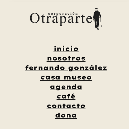
Saltar
al
contenido
inicio
nosotros
fernando gonzález
casa museo
agenda
café
contacto
dona