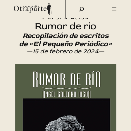
Saltar
Otraparte.org
/
Agenda Cultural
/
Literatura
/
Rumor de río
al
Presentación
contenido
Rumor de río
Recopilación de escritos
de «El Pequeño Periódico»
—15 de febrero de 2024—