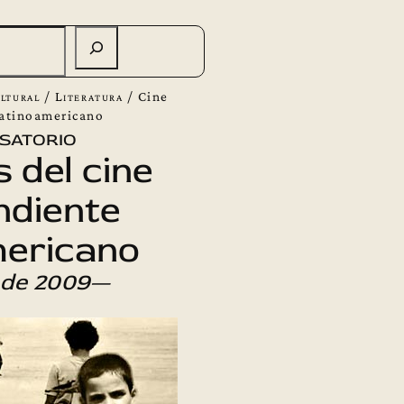
ltural
/
Literatura
/
Cine
latinoamericano
satorio
 del cine
ndiente
mericano
 de 2009
—