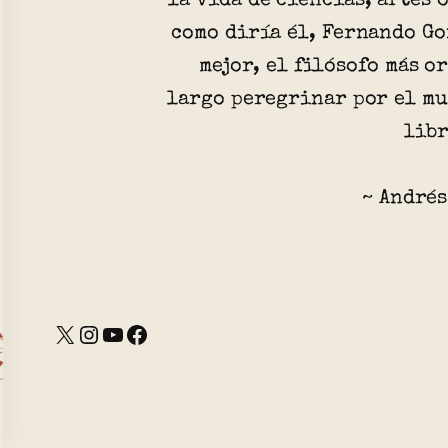
la vida de ciencias, artes 
como diría él, Fernando Go
mejor, el filósofo más o
largo peregrinar por el mu
libr
~ Andrés
X
Instagram
YouTube
Facebook