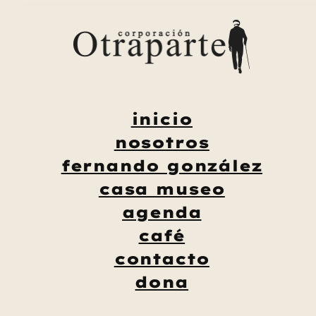
Saltar
al
contenido
inicio
nosotros
fernando gonzález
casa museo
agenda
café
contacto
dona