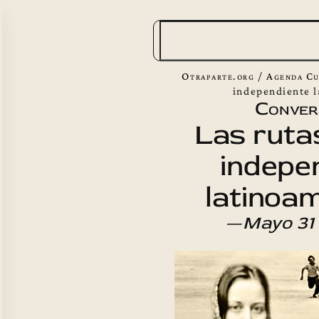
B
u
s
Otraparte.org
/
Agenda Cu
c
independiente 
Conver
a
Las rutas
r
indepe
latinoa
—
Mayo 31